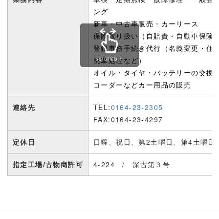
ング
新車・中古車販売・カーリース
保険取り扱い（自賠責・自動車保険
登録事務手続き代行（名義変更・住
廃車処理など）
scrollable
オイル・
タイヤ・バッテリーの交換
コーダーなどカー用品の販売
連絡先
TEL:
0164-23-2305
FAX:0164-23-4297
定休日
日曜、祝日、第2土曜日、第4土曜日
指定工場/古物商許可
4-224 / 深古第３号